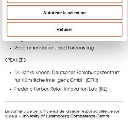
Artificial intelligence
n
Autoriser la sélection
t
Deep Learning / Image classification
e
Text digitization / Optical Character
m
Refuser
Recognition
e
Augmented Reality
n
t
Recommendations and Forecasting
SPEAKERS
Dr. Sönke Knoch, Deutsches Forschungszentrum
für Künstliche Intelligenz GmbH (DFKI)
Frederic Kerber, Retail Innovation Lab (IRL)
Le contenu de cet article est de la seule responsabilité de son
auteur -
University of Luxembourg Competence Centre