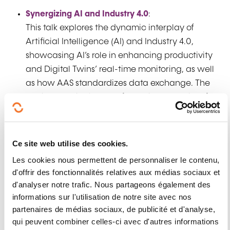
Synergizing
AI and Industry 4.0
:
This talk explores the dynamic interplay of
Artificial Intelligence (AI) and Industry 4.0,
showcasing AI’s role in enhancing productivity
and Digital Twins’ real-time monitoring, as well
as how AAS standardizes data exchange. The
session unveils the transformative potential of
these technologies through practical
applications and case studies, offering a
roadmap for organizations navigating the
Ce site web utilise des cookies.
complex terrain of the Fourth Industrial
Les cookies nous permettent de personnaliser le contenu,
Revolution.
d'offrir des fonctionnalités relatives aux médias sociaux et
d'analyser notre trafic. Nous partageons également des
Application-oriented
AI research with the
informations sur l'utilisation de notre site avec nos
partenaires de médias sociaux, de publicité et d'analyse,
Innovative Retail Laboratory for the Retail of the
qui peuvent combiner celles-ci avec d'autres informations
Future
: