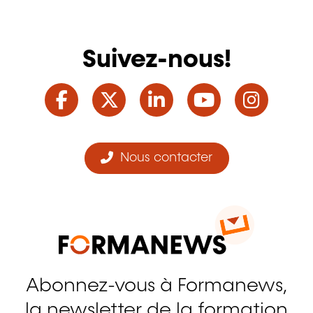
Suivez-nous!
Facebook
Twitter
LinkedIn
YouTube
Ins
Nous contacter
Abonnez-vous à Formanews,
la newsletter de la formation