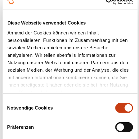
with three experts from the University of
Luxembourg.
Diverse topics
: Explore topics that shape our
Diese Webseite verwendet Cookies
daily lives, including artificial intelligence,
Anhand der Cookies können wir den Inhalt
medicine and health, finance, space, and
personalisieren, Funktionen im Zusammenhang mit den
sustainability.
sozialen Medien anbieten und unsere Besuche
Open to all
: Whether you’re a student,
analysieren. Wir teilen ebenfalls Informationen zur
Nutzung unserer Website mit unseren Partnern aus den
academic, or member of the public, you’re
sozialen Medien, der Werbung und der Analyse, die dies
welcome to join the UniverCity Talks.
mit anderen Informationen kombinieren können, die Sie
Q&A opportunities
: Every talk includes a Q&A
ihnen bereitgestellt haben oder die sie bei Ihrer Nutzung
session, giving you the chance to ask questions
ihrer Dienste erhoben haben.
and share your thoughts
E
Notwendige Cookies
i
More information on:
www.uni.lu
n
w
Präferenzen
i
Für den Inhalt dieses Artikels ist allein sein Verfasser
l