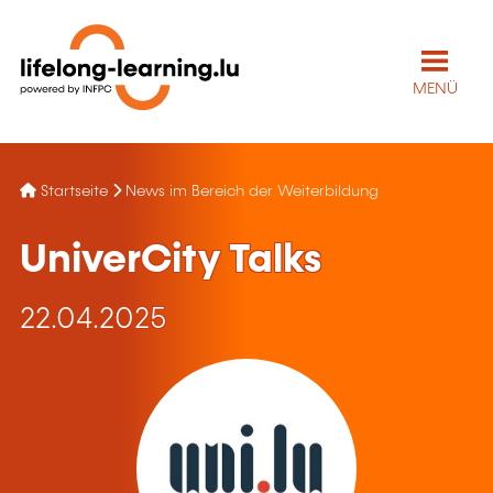
MENÜ
Startseite
News im Bereich der Weiterbildung
UniverCity Talks
22.04.2025