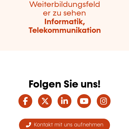
Weiterbildungsfeld
er zu sehen
Informatik,
Telekommunikation
Folgen Sie uns!
Facebook
Twitter
LinkedIn
YouTube
Ins
Kontakt mit uns aufnehmen