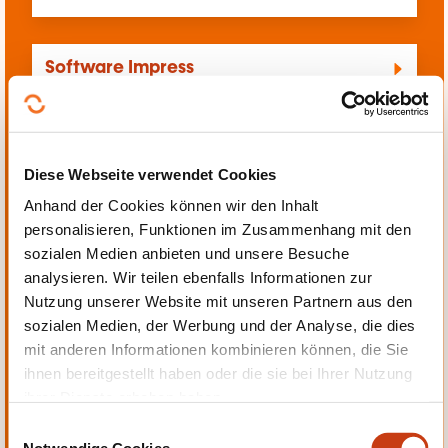
Software Impress
Software Indesign
Diese Webseite verwendet Cookies
Anhand der Cookies können wir den Inhalt
Software Inkscape
personalisieren, Funktionen im Zusammenhang mit den
sozialen Medien anbieten und unsere Besuche
analysieren. Wir teilen ebenfalls Informationen zur
Software integriertes Management
Nutzung unserer Website mit unseren Partnern aus den
sozialen Medien, der Werbung und der Analyse, die dies
mit anderen Informationen kombinieren können, die Sie
ihnen bereitgestellt haben oder die sie bei Ihrer Nutzung
Software Joomla
ihrer Dienste erhoben haben.
E
Notwendige Cookies