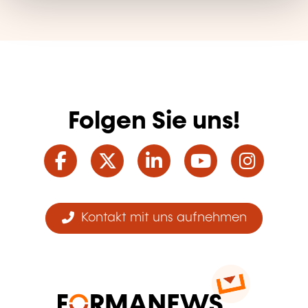
Folgen Sie uns!
Facebook
Twitter
LinkedIn
YouTube
Ins
Kontakt mit uns aufnehmen