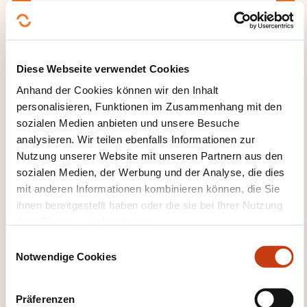
Apprendre Microsoft Teams
Diese Webseite verwendet Cookies
Alle Weiterbildungen anzeigen
Anhand der Cookies können wir den Inhalt
personalisieren, Funktionen im Zusammenhang mit den
sozialen Medien anbieten und unsere Besuche
analysieren. Wir teilen ebenfalls Informationen zur
Diese anderen Weiterbildungen könnten Sie
Nutzung unserer Website mit unseren Partnern aus den
auch interessieren:
sozialen Medien, der Werbung und der Analyse, die dies
Digitale Übertragung
IT-Netz
Lokales
mit anderen Informationen kombinieren können, die Sie
Netzwerk
Management IT-Netz
ihnen bereitgestellt haben oder die sie bei Ihrer Nutzung
Netzwerkarchitektur
Sicherheit
ihrer Dienste erhoben haben.
Telekommunikation
SWIFT
Telekomnetz
E
Übertragung
Übertragung per Glasfaser
Notwendige Cookies
i
Übertragung von elektronischen Daten
n
w
Präferenzen