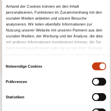
Anhand der Cookies können wir den Inhalt
personalisieren, Funktionen im Zusammenhang mit den
sozialen Medien anbieten und unsere Besuche
analysieren. Wir teilen ebenfalls Informationen zur
Hier klicken, um alle
Nutzung unserer Website mit unseren Partnern aus den
Weiterbildungsfeld
sozialen Medien, der Werbung und der Analyse, die dies
er zu sehen
mit anderen Informationen kombinieren können, die Sie
ihnen bereitgestellt haben oder die sie bei Ihrer Nutzung
Humanwissenschaft
ihrer Dienste erhoben haben.
en
E
Notwendige Cookies
i
n
w
Präferenzen
i
l
l
Statistiken
Folgen Sie uns!
i
g