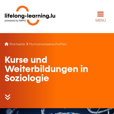
MENÜ
Startseite
Humanwissenschaften
Kurse und
Weiterbildungen in
Soziologie