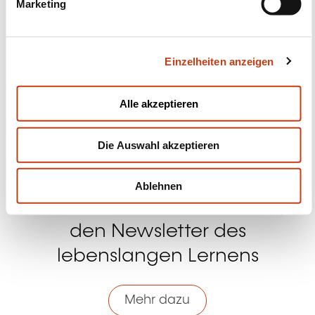
Marketing
Facebook
Twitter
LinkedIn
YouTube
Ins
u
n
g
Einzelheiten anzeigen
s
Kontakt mit uns aufnehmen
a
u
Alle akzeptieren
s
w
Die Auswahl akzeptieren
a
h
l
Ablehnen
Abonnieren Sie Formanews,
den Newsletter des
lebenslangen Lernens
Mehr dazu