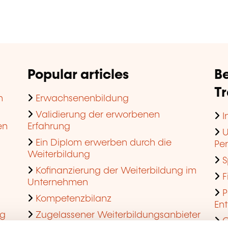
Popular articles
Be
T
n
Erwachsenenbildung
Validierung der erworbenen
I
en
Erfahrung
U
Ein Diplom erwerben durch die
Pe
Weiterbildung
S
Kofinanzierung der Weiterbildung im
F
Unternehmen
P
Kompetenzbilanz
En
ng
Zugelassener Weiterbildungsanbieter
Q
werden