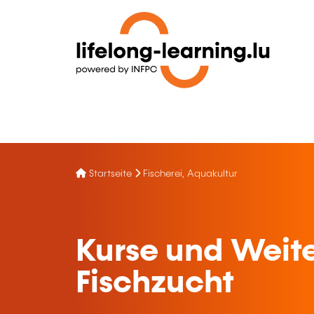
Startseite
Fischerei, Aquakultur
Kurse und Weite
Fischzucht