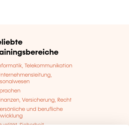
liebte
rainingsbereiche
nformatik, Telekommunikation
nternehmensleitung,
rsonalwesen
prachen
inanzen, Versicherung, Recht
ersönliche und berufliche
twicklung
ualität, Sicherheit