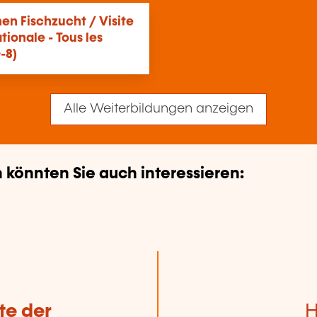
en Fischzucht / Visite
tionale - Tous les
-8)
Alle Weiterbildungen anzeigen
könnten Sie auch interessieren:
te der
H