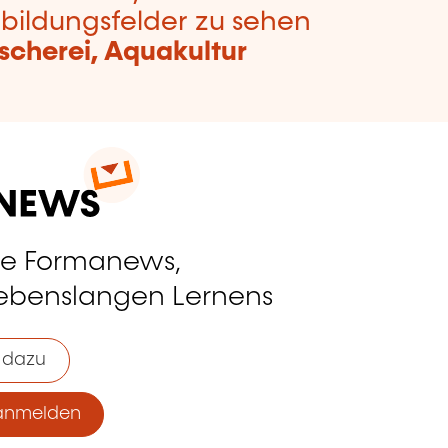
bildungsfelder zu sehen
ischerei, Aquakultur
ie Formanews,
lebenslangen Lernens
 dazu
anmelden