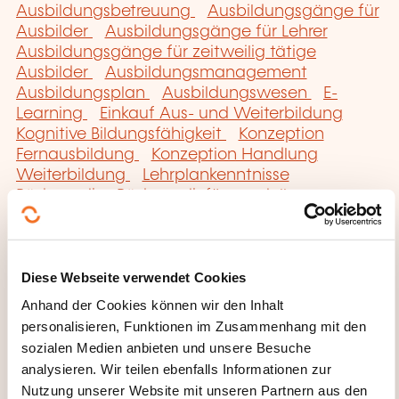
Ausbildungsbetreuung
Ausbildungsgänge für
Ausbilder
Ausbildungsgänge für Lehrer
Ausbildungsgänge für zeitweilig tätige
Ausbilder
Ausbildungsmanagement
Ausbildungsplan
Ausbildungswesen
E-
Learning
Einkauf Aus- und Weiterbildung
Kognitive Bildungsfähigkeit
Konzeption
Fernausbildung
Konzeption Handlung
Weiterbildung
Lehrplankenntnisse
Pädagogik
Pädagogik für spezielle
Zielgruppen
Pädagogische Methode
Pädagogisches Instrument
Pädagogisches
Spiel
Technik Berufsberatung
Tutorat im
Diese Webseite verwendet Cookies
Unternehmen
Verantwortlicher für die
Ausbildung
Anhand der Cookies können wir den Inhalt
personalisieren, Funktionen im Zusammenhang mit den
sozialen Medien anbieten und unsere Besuche
analysieren. Wir teilen ebenfalls Informationen zur
Nutzung unserer Website mit unseren Partnern aus den