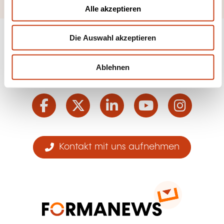
u
Alle akzeptieren
s
w
Die Auswahl akzeptieren
a
h
l
Ablehnen
Folgen Sie uns!
Facebook
Twitter
LinkedIn
YouTube
Ins
Kontakt mit uns aufnehmen