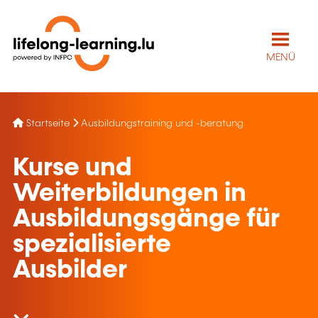
MENÜ
Startseite
Ausbildungstraining und -beratung
Kurse und
Weiterbildungen in
Ausbildungsgänge für
spezialisierte
Ausbilder