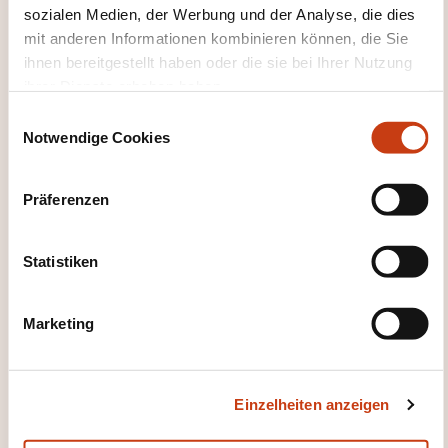
sozialen Medien, der Werbung und der Analyse, die dies
Hier klicken, um zur
mit anderen Informationen kombinieren können, die Sie
ihnen bereitgestellt haben oder die sie bei Ihrer Nutzung
Seite der
ihrer Dienste erhoben haben.
Weiterbildungskate
E
gorien
Notwendige Cookies
i
zurückzugelangen
n
w
Präferenzen
i
l
l
Statistiken
i
Hier klicken, um alle
g
Weiterbildungsfeld
Marketing
u
er zu sehen
n
Ausbildungstraining
g
Einzelheiten anzeigen
s
und -beratung
a