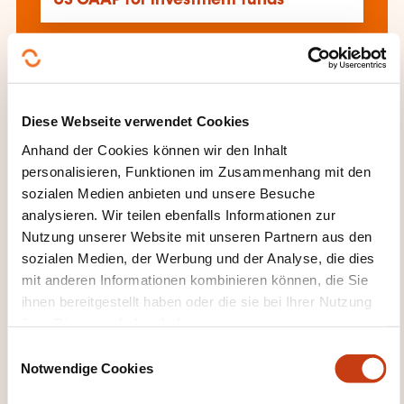
Alle Weiterbildungen anzeigen
Diese Webseite verwendet Cookies
Diese anderen Weiterbildungen könnten Sie
Anhand der Cookies können wir den Inhalt
auch interessieren:
personalisieren, Funktionen im Zusammenhang mit den
sozialen Medien anbieten und unsere Besuche
Allgemeine Buchführung
Analytische
analysieren. Wir teilen ebenfalls Informationen zur
Buchführung
Bilanz
Buchführung
Nutzung unserer Website mit unseren Partnern aus den
Personalkosten
Budgetverwaltung
sozialen Medien, der Werbung und der Analyse, die dies
Ergebnisrechnung
Finanzanalyse
Finanzielle
mit anderen Informationen kombinieren können, die Sie
Bewertung Unternehmen
ihnen bereitgestellt haben oder die sie bei Ihrer Nutzung
Finanzrisikomanagement
Finanzverwaltung
ihrer Dienste erhoben haben.
Internationale Finanzverwaltung
Inventar
Investment
Konsolidierte Buchführung
E
Notwendige Cookies
Kontenplan
Kosten
Managementkontrolle
i
Rechnungslegungsstandard
Selbstkostenpreis
n