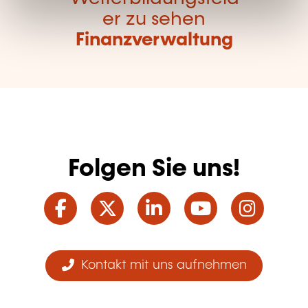
er zu sehen
Finanzverwaltung
Folgen Sie uns!
Facebook
Twitter
LinkedIn
YouTube
Ins
Kontakt mit uns aufnehmen