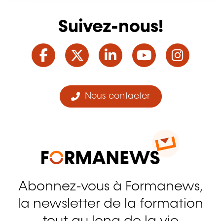
Suivez-nous!
Facebook
Twitter
LinkedIn
YouTube
Ins
Nous contacter
Abonnez-vous à Formanews,
la newsletter de la formation