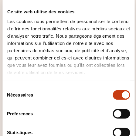
Approvisionnement
Audit gestion industrielle
Ce site web utilise des cookies.
Bureau études
Bureau méthodes
CFAO
Les cookies nous permettent de personnaliser le contenu,
Conduite projet industriel
Contrôle gestion
d'offrir des fonctionnalités relatives aux médias sociaux et
production
Cotation fonctionnelle
Dessin
d'analyser notre trafic. Nous partageons également des
industriel
Fabrication additive
Gestion
informations sur l'utilisation de notre site avec nos
maintenance
Gestion production
Gestion
partenaires de médias sociaux, de publicité et d'analyse,
stock
Juste à temps
Lecture plan
qui peuvent combiner celles-ci avec d'autres informations
Maintenance corrective
Maintenance
que vous leur avez fournies ou qu'ils ont collectées lors
industrielle
Maintenance préventive
de votre utilisation de leurs services.
Maintenance totale
Ordonnancement
Organisation travail
Productique
S
Nécessaires
é
l
e
Préférences
c
Cliquez ici pour
t
i
Statistiques
retourner à la
page