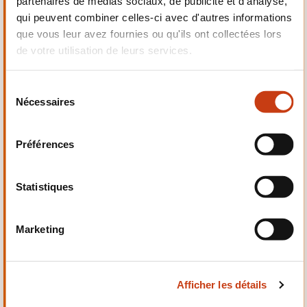
partenaires de médias sociaux, de publicité et d'analyse,
Electrotechnique,
qui peuvent combiner celles-ci avec d'autres informations
Automatismes
que vous leur avez fournies ou qu'ils ont collectées lors
de votre utilisation de leurs services.
S
Nécessaires
é
Qualité, Sécurité
l
e
Préférences
c
t
i
Statistiques
o
n
Santé et domaine social
Marketing
d
u
c
Afficher les détails
o
n