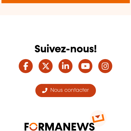
Suivez-nous!
Facebook
Twitter
LinkedIn
YouTube
Ins
Nous contacter