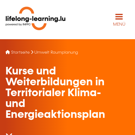
MENÜ
Startseite
Umwelt Raumplanung
Kurse und
Weiterbildungen in
Territorialer Klima-
und
Energieaktionsplan