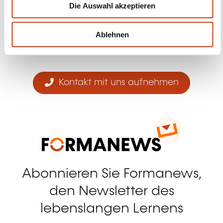
Die Auswahl akzeptieren
a
Folgen Sie uns!
h
Facebook
Twitter
LinkedIn
YouTube
Ins
l
Ablehnen
Kontakt mit uns aufnehmen
Abonnieren Sie Formanews,
den Newsletter des
lebenslangen Lernens