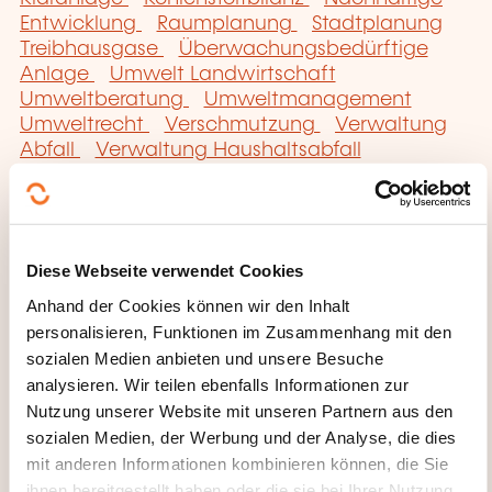
Entwicklung
Raumplanung
Stadtplanung
Treibhausgase
Überwachungsbedürftige
Anlage
Umwelt Landwirtschaft
Umweltberatung
Umweltmanagement
Umweltrecht
Verschmutzung
Verwaltung
Abfall
Verwaltung Haushaltsabfall
Verwaltung Industrieabfall
Wasseraufbereitung
Wasserressourcenmanagement
Diese Webseite verwendet Cookies
Anhand der Cookies können wir den Inhalt
personalisieren, Funktionen im Zusammenhang mit den
sozialen Medien anbieten und unsere Besuche
analysieren. Wir teilen ebenfalls Informationen zur
Hier klicken, um zur
Nutzung unserer Website mit unseren Partnern aus den
Seite der
sozialen Medien, der Werbung und der Analyse, die dies
Weiterbildungskate
mit anderen Informationen kombinieren können, die Sie
gorien
ihnen bereitgestellt haben oder die sie bei Ihrer Nutzung