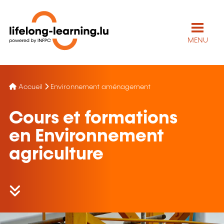
MENU
Accueil
Environnement aménagement
Cours et formations
en Environnement
agriculture