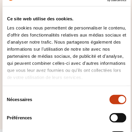
retourner à la
page
des familles de
Ce site web utilise des cookies.
domaines de
Les cookies nous permettent de personnaliser le contenu,
formation
d'offrir des fonctionnalités relatives aux médias sociaux et
d'analyser notre trafic. Nous partageons également des
informations sur l'utilisation de notre site avec nos
partenaires de médias sociaux, de publicité et d'analyse,
qui peuvent combiner celles-ci avec d'autres informations
que vous leur avez fournies ou qu'ils ont collectées lors
Cliquez ici pour voir
de votre utilisation de leurs services.
tous les domaines
de
S
Environnement
Nécessaires
é
l
aménagement
e
Préférences
c
t