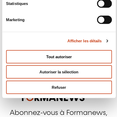
i
Statistiques
o
n
Marketing
d
Suivez-nous!
u
c
Facebook
Twitter
LinkedIn
YouTube
Ins
Afficher les détails
o
n
s
Tout autoriser
e
Nous contacter
n
Autoriser la sélection
t
e
m
Refuser
e
n
t
Abonnez-vous à Formanews,