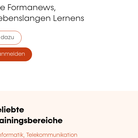
ie Formanews,
lebenslangen Lernens
 dazu
anmelden
liebte
rainingsbereiche
nformatik, Telekommunikation