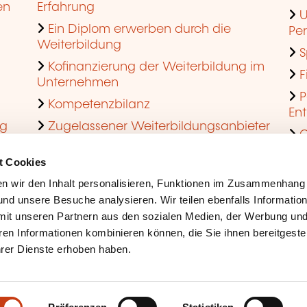
en
Erfahrung
U
Ein Diplom erwerben durch die
Pe
Weiterbildung
S
Kofinanzierung der Weiterbildung im
F
Unternehmen
P
Kompetenzbilanz
En
ng
Zugelassener Weiterbildungsanbieter
Q
werden
t Cookies
n wir den Inhalt personalisieren, Funktionen im Zusammenhang
nd unsere Besuche analysieren. Wir teilen ebenfalls Informatio
mit unseren Partnern aus den sozialen Medien, der Werbung und
ren Informationen kombinieren können, die Sie ihnen bereitgeste
ihrer Dienste erhoben haben.
Rechtliche Hinweise
Coo
Barrierefreiheit
Mis