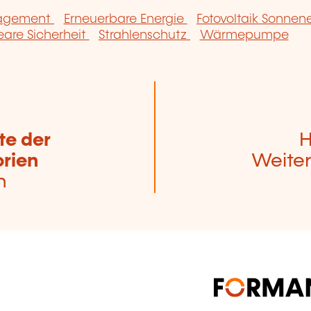
nagement
Erneuerbare Energie
Fotovoltaik Sonnen
eare Sicherheit
Strahlenschutz
Wärmepumpe
te der
H
rien
Weiter
n