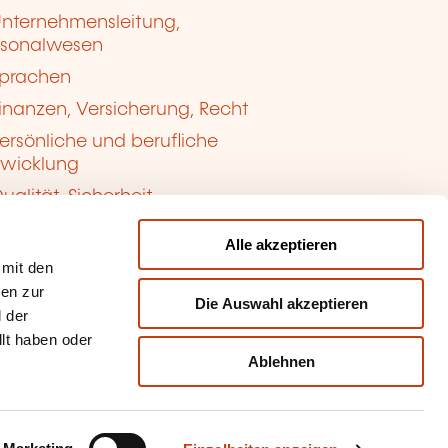
nternehmensleitung,
rsonalwesen
prachen
inanzen, Versicherung, Recht
ersönliche und berufliche
twicklung
ualität, Sicherheit
Alle akzeptieren
 mit den
nen zur
Die Auswahl akzeptieren
 der
llt haben oder
Ablehnen
kie-Verwaltung
sbrauch melden