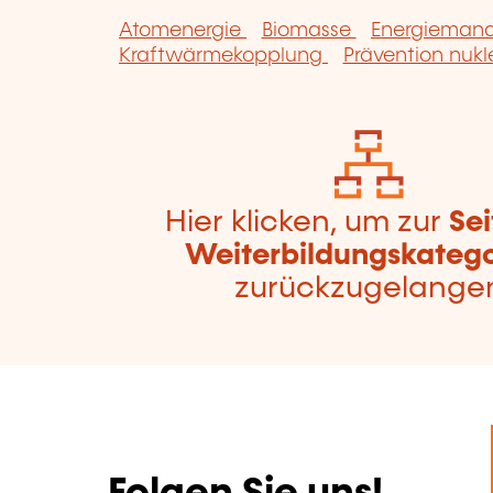
Atomenergie
Biomasse
Energiema
Kraftwärmekopplung
Prävention nukl
Hier klicken, um zur
Sei
Weiterbildungskatego
zurückzugelange