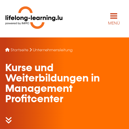
MENÜ
Startseite
Unternehmensleitung
Kurse und
Weiterbildungen in
Management
Profitcenter