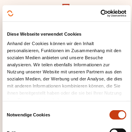
Hier klicken, um zur
Diese Webseite verwendet Cookies
Seite der
Anhand der Cookies können wir den Inhalt
Weiterbildungskate
personalisieren, Funktionen im Zusammenhang mit den
gorien
sozialen Medien anbieten und unsere Besuche
zurückzugelangen
analysieren. Wir teilen ebenfalls Informationen zur
Nutzung unserer Website mit unseren Partnern aus den
sozialen Medien, der Werbung und der Analyse, die dies
mit anderen Informationen kombinieren können, die Sie
ihnen bereitgestellt haben oder die sie bei Ihrer Nutzung
ihrer Dienste erhoben haben.
Hier klicken, um alle
E
Weiterbildungsfeld
Notwendige Cookies
i
er zu sehen
n
Unternehmensleitun
w