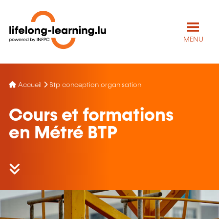
MENU
Accueil
Btp conception organisation
Cours et formations
en Métré BTP