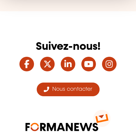
Suivez-nous!
Facebook
Twitter
LinkedIn
YouTube
Ins
Nous contacter