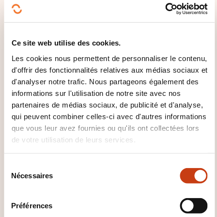
Audit énergétique bâtiment
Chantier BTP
Conduite chantier BTP
Conduite travaux BTP
Dessin BTP
Droit BTP
Echafaudage
Ecoconstruction
Gestion entreprise BTP
Ce site web utilise des cookies.
Haute qualité environnementale
Implantation
Les cookies nous permettent de personnaliser le contenu,
traçage
Label performance énergétique
d'offrir des fonctionnalités relatives aux médias sociaux et
bâtiment
Lecture plan BTP
Maîtrise oeuvre
d'analyser notre trafic. Nous partageons également des
Maîtrise ouvrage
Marché travaux
Matériel
informations sur l'utilisation de notre site avec nos
chantier
Pathologie construction
partenaires de médias sociaux, de publicité et d'analyse,
Performance énergétique bâtiment
qui peuvent combiner celles-ci avec d'autres informations
Préparation chantier BTP
Qualité BTP
que vous leur avez fournies ou qu'ils ont collectées lors
Réception travaux
Résistance ouvrage
de votre utilisation de leurs services.
Risque amiante
Risque légionellose
Risque
sanitaire bâtiment
Sécurité BTP
Terminologie
BTP
S
Nécessaires
é
l
e
Préférences
c