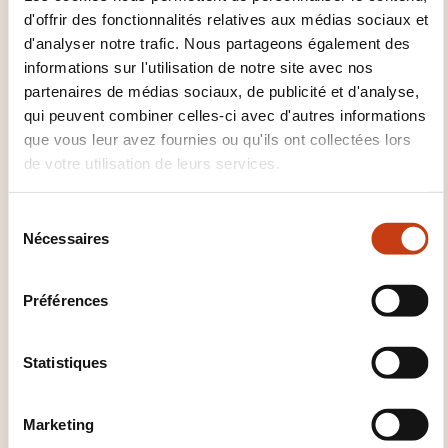
BTP
Qualité BTP
Réception travaux
d'offrir des fonctionnalités relatives aux médias sociaux et
Résistance ouvrage
Risque amiante
Risque
d'analyser notre trafic. Nous partageons également des
légionellose
Risque sanitaire bâtiment
informations sur l'utilisation de notre site avec nos
Sécurité BTP
Terminologie BTP
partenaires de médias sociaux, de publicité et d'analyse,
qui peuvent combiner celles-ci avec d'autres informations
que vous leur avez fournies ou qu'ils ont collectées lors
de votre utilisation de leurs services.
S
Cliquez ici pour
Nécessaires
é
retourner à la
page
l
e
des familles de
Préférences
c
domaines de
t
formation
i
Statistiques
o
n
Marketing
d