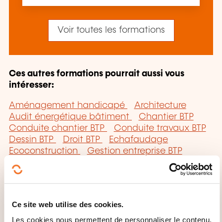
Voir toutes les formations
Ces autres formations pourrait aussi vous
intéresser:
Aménagement handicapé
Architecture
Audit énergétique bâtiment
Chantier BTP
Conduite chantier BTP
Conduite travaux BTP
Dessin BTP
Droit BTP
Echafaudage
Ecoconstruction
Gestion entreprise BTP
Haute qualité environnementale
Label
performance énergétique bâtiment
Lecture
plan BTP
Maîtrise oeuvre
Maîtrise ouvrage
Marché travaux
Matériel chantier
Métré BTP
Ce site web utilise des cookies.
Pathologie construction
Performance
énergétique bâtiment
Préparation chantier
Les cookies nous permettent de personnaliser le contenu,