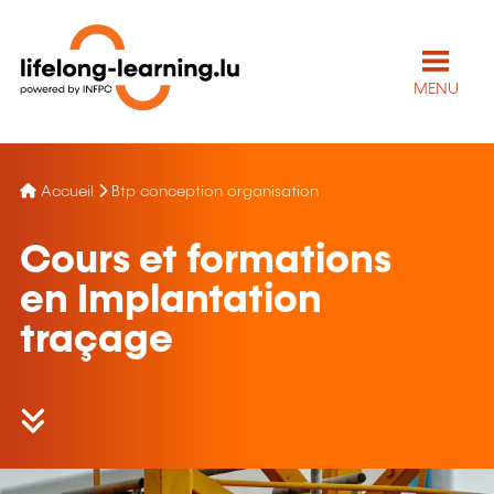
MENU
Accueil
Btp conception organisation
Cours et formations
en Implantation
traçage