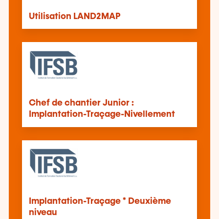
Utilisation LAND2MAP
Chef de chantier Junior :
Implantation-Traçage-Nivellement
Implantation-Traçage * Deuxième
niveau