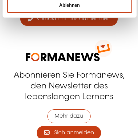
l
Ablehnen
Kontakt mit uns aufnehmen
Abonnieren Sie Formanews,
den Newsletter des
lebenslangen Lernens
Mehr dazu
Sich anmelden