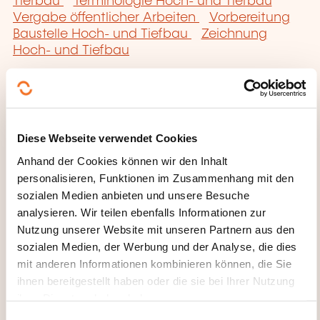
Tiefbau
Terminologie Hoch- und Tiefbau
Vergabe öffentlicher Arbeiten
Vorbereitung
Baustelle Hoch- und Tiefbau
Zeichnung
Hoch- und Tiefbau
Diese Webseite verwendet Cookies
Hier klicken, um zur
Anhand der Cookies können wir den Inhalt
Seite der
personalisieren, Funktionen im Zusammenhang mit den
sozialen Medien anbieten und unsere Besuche
Weiterbildungskate
analysieren. Wir teilen ebenfalls Informationen zur
gorien
Nutzung unserer Website mit unseren Partnern aus den
zurückzugelangen
sozialen Medien, der Werbung und der Analyse, die dies
mit anderen Informationen kombinieren können, die Sie
ihnen bereitgestellt haben oder die sie bei Ihrer Nutzung
ihrer Dienste erhoben haben.
E