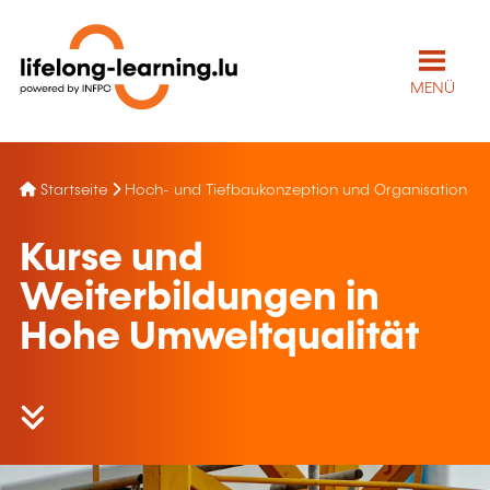
MENÜ
Startseite
Hoch- und Tiefbaukonzeption und Organisation
Kurse und
Weiterbildungen in
Hohe Umweltqualität