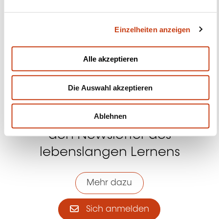
n
g
Kontakt mit uns aufnehmen
Einzelheiten anzeigen
s
a
u
Alle akzeptieren
s
w
Die Auswahl akzeptieren
a
h
l
Abonnieren Sie Formanews,
Ablehnen
den Newsletter des
lebenslangen Lernens
Mehr dazu
Sich anmelden