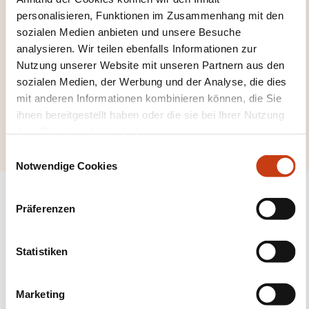
personalisieren, Funktionen im Zusammenhang mit den
sozialen Medien anbieten und unsere Besuche
analysieren. Wir teilen ebenfalls Informationen zur
Hier klicken, um alle
Nutzung unserer Website mit unseren Partnern aus den
Weiterbildungsfeld
sozialen Medien, der Werbung und der Analyse, die dies
mit anderen Informationen kombinieren können, die Sie
er zu sehen
ihnen bereitgestellt haben oder die sie bei Ihrer Nutzung
Gebäude Rohbau
ihrer Dienste erhoben haben.
E
Notwendige Cookies
i
n
w
Präferenzen
i
l
Folgen Sie uns!
l
Statistiken
i
Facebook
Twitter
LinkedIn
YouTube
Ins
g
Marketing
u