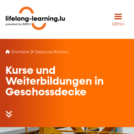
MENÜ
Startseite
Gebäude Rohbau
Kurse und
Weiterbildungen in
Geschossdecke