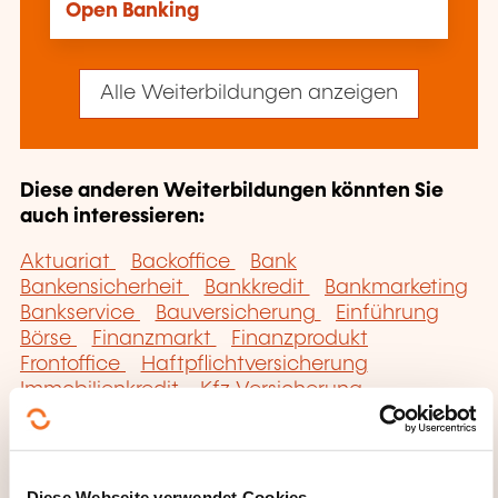
Open Banking
Alle Weiterbildungen anzeigen
Diese anderen Weiterbildungen könnten Sie
auch interessieren:
Aktuariat
Backoffice
Bank
Bankensicherheit
Bankkredit
Bankmarketing
Bankservice
Bauversicherung
Einführung
Börse
Finanzmarkt
Finanzprodukt
Frontoffice
Haftpflichtversicherung
Immobilienkredit
Kfz-Versicherung
Lebensversicherung
Personenversicherung
Portfolio-management
private
Kundenzielgruppe
Private Sachversicherung
Recht Bankenregulierung
Risikomanagement
Diese Webseite verwendet Cookies