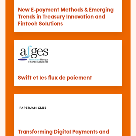
New E-payment Methods & Emerging
Trends in Treasury Innovation and
Fintech Solutions
Swift et les flux de paiement
Transforming Digital Payments and