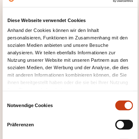
Diese Webseite verwendet Cookies
Alle Weiterbildungen anzeigen
Anhand der Cookies können wir den Inhalt
personalisieren, Funktionen im Zusammenhang mit den
sozialen Medien anbieten und unsere Besuche
Diese anderen Weiterbildungen könnten Sie
analysieren. Wir teilen ebenfalls Informationen zur
auch interessieren:
Nutzung unserer Website mit unseren Partnern aus den
sozialen Medien, der Werbung und der Analyse, die dies
Edelsteinforschung
Glasereihandwerk
mit anderen Informationen kombinieren können, die Sie
Keramik Tonwaren
Kunstschmiedearbeiten
ihnen bereitgestellt haben oder die sie bei Ihrer Nutzung
Messing- und Blechhandwerk
Modellierte
ihrer Dienste erhoben haben.
Keramik
Spitzenherstellung Kunststickerei
Steinmetzerei
Tischlerei
E
Notwendige Cookies
i
n
w
Präferenzen
i
l