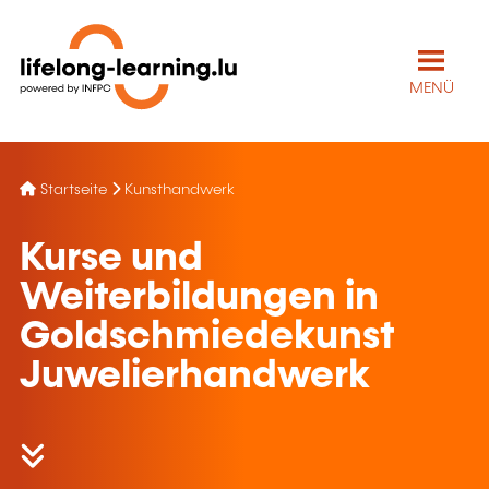
MENÜ
Startseite
Kunsthandwerk
Kurse und
Weiterbildungen in
Goldschmiedekunst
Juwelierhandwerk