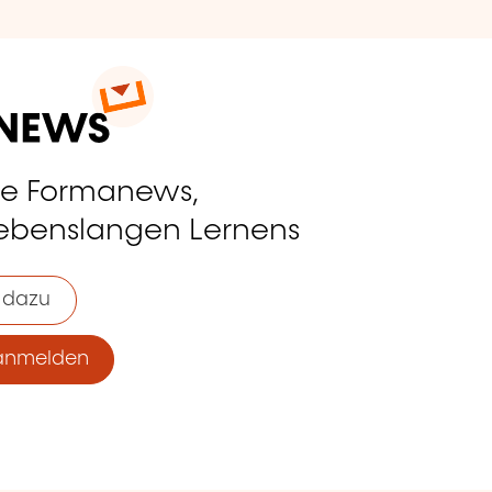
ie Formanews,
lebenslangen Lernens
 dazu
anmelden