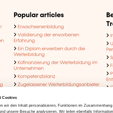
Popular articles
Be
T
n
Erwachsenenbildung
Validierung der erworbenen
I
en
Erfahrung
U
Ein Diplom erwerben durch die
Pe
Weiterbildung
S
Kofinanzierung der Weiterbildung im
F
Unternehmen
P
Kompetenzbilanz
En
ng
Zugelassener Weiterbildungsanbieter
Q
werden
t Cookies
n wir den Inhalt personalisieren, Funktionen im Zusammenhang
nd unsere Besuche analysieren. Wir teilen ebenfalls Informatio