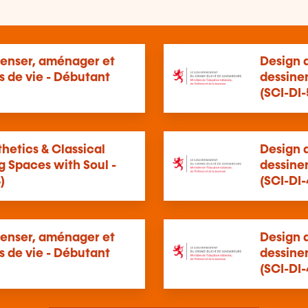
 Penser, aménager et
Design d
s de vie - Débutant
dessiner
(SCI-DI-
thetics & Classical
Design d
g Spaces with Soul -
dessiner
)
(SCI-DI-
 Penser, aménager et
Design d
s de vie - Débutant
dessiner
(SCI-DI-