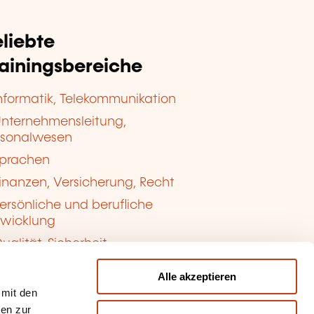
liebte
rainingsbereiche
nformatik, Telekommunikation
nternehmensleitung,
rsonalwesen
prachen
inanzen, Versicherung, Recht
ersönliche und berufliche
twicklung
ualität, Sicherheit
Alle akzeptieren
 mit den
nen zur