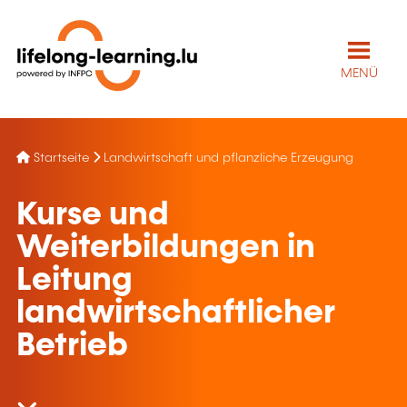
MENÜ
Startseite
Landwirtschaft und pflanzliche Erzeugung
Kurse und
Weiterbildungen in
Leitung
landwirtschaftlicher
Betrieb