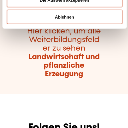
Die Auswahl akzeptieren
a
h
l
Ablehnen
Hier klicken, um alle
Weiterbildungsfeld
er zu sehen
Landwirtschaft und
pflanzliche
Erzeugung
Folgen Sie uns!