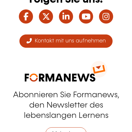
Facebook
Twitter
LinkedIn
YouTube
Ins
Kontakt mit uns aufnehmen
Abonnieren Sie Formanews,
den Newsletter des
lebenslangen Lernens