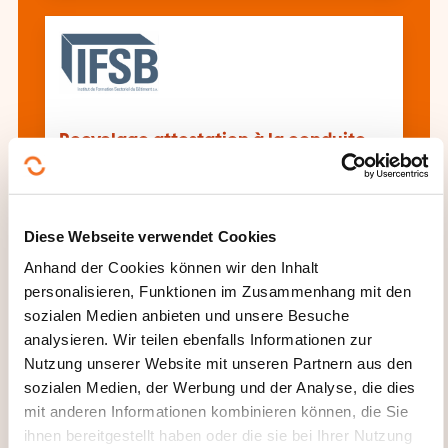
Recyclage attestation à la conduite
en sécurité Tracteur agricole
Diese Webseite verwendet Cookies
Alle Weiterbildungen anzeigen
Anhand der Cookies können wir den Inhalt
personalisieren, Funktionen im Zusammenhang mit den
sozialen Medien anbieten und unsere Besuche
Diese anderen Weiterbildungen könnten Sie
analysieren. Wir teilen ebenfalls Informationen zur
auch interessieren:
Nutzung unserer Website mit unseren Partnern aus den
sozialen Medien, der Werbung und der Analyse, die dies
Agrarausrüstung
Agronomie
mit anderen Informationen kombinieren können, die Sie
Baumverwaltung
Biologische Landwirtschaft
ihnen bereitgestellt haben oder die sie bei Ihrer Nutzung
Forstbetrieb
Forstwirtschaft Forstverwaltung