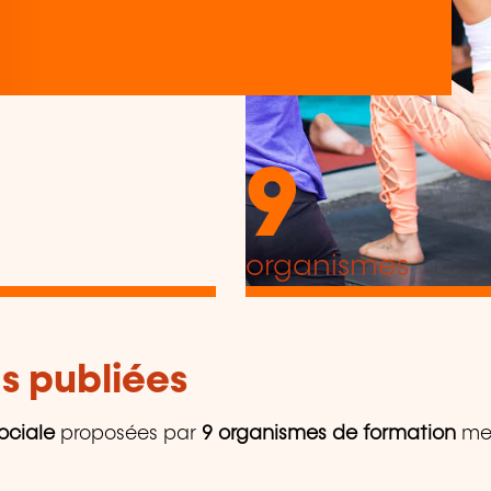
9
organismes
s publiées
ociale
proposées par
9 organismes de formation
mem