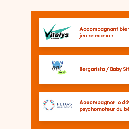
Accompagnant bien-
jeune maman
Berçarista / Baby S
Accompagner le dé
psychomoteur du béb