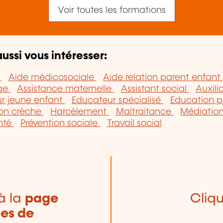
Voir toutes les formations
ussi vous intéresser:
e
Aide médicosociale
Aide relation parent enfant
âge
Assistance maternelle
Assistant social
Auxili
r jeune enfant
Educateur spécialisé
Education p
on crèche
Harcèlement
Maltraitance
Médiation
nté
Prévention sociale
Travail social
à la
page
Cliqu
nes de