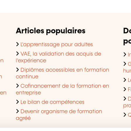
Articles populaires
D
po
L'apprentissage pour adultes
VAE, la validation des acquis de
I
en
l'expérience
G
Diplômes accessibles en formation
hu
n
continue
L
Cofinancement de la formation en
F
 en
entreprise
D
Le bilan de compétences
pro
Devenir organisme de formation
Q
agréé