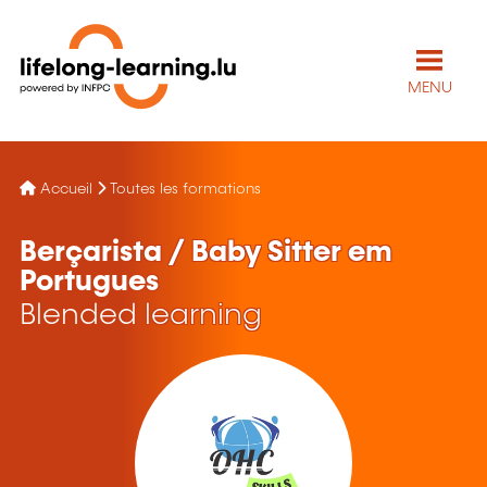
MENU
Accueil
Toutes les formations
Berçarista / Baby Sitter em
Portugues
Blended learning