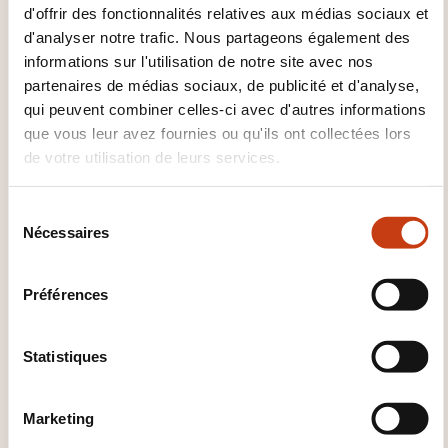
d'offrir des fonctionnalités relatives aux médias sociaux et
d'analyser notre trafic. Nous partageons également des
informations sur l'utilisation de notre site avec nos
partenaires de médias sociaux, de publicité et d'analyse,
qui peuvent combiner celles-ci avec d'autres informations
que vous leur avez fournies ou qu'ils ont collectées lors
Comment contacter
de votre utilisation de leurs services.
l’organisme de formation
?
S
Nécessaires
é
Ana Barreiro
l
a.barreiro@ohcskills.lu
e
Préférences
+352 691 849 195
c
t
En savoir plus sur l’organisme de
i
Statistiques
formation: OHC SKILLS
o
n
Marketing
d