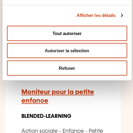
u
c
Afficher les détails
o
n
CES FORMATIONS POURRAIENT
s
VOUS INTÉRESSER
Tout autoriser
e
n
Autoriser la sélection
t
e
EN
m
Refuser
e
n
t
Moniteur pour la petite
enfance
BLENDED-LEARNING
Action sociale - Enfance - Petite