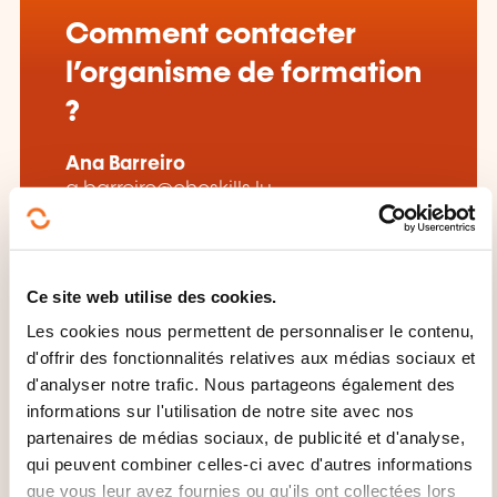
Comment contacter
l’organisme de formation
?
Ana Barreiro
a.barreiro@ohcskills.lu
+352 691 849 195
En savoir plus sur l’organisme de
formation: OHC SKILLS
Ce site web utilise des cookies.
Les cookies nous permettent de personnaliser le contenu,
d'offrir des fonctionnalités relatives aux médias sociaux et
d'analyser notre trafic. Nous partageons également des
informations sur l'utilisation de notre site avec nos
partenaires de médias sociaux, de publicité et d'analyse,
qui peuvent combiner celles-ci avec d'autres informations
CES FORMATIONS POURRAIENT
que vous leur avez fournies ou qu'ils ont collectées lors