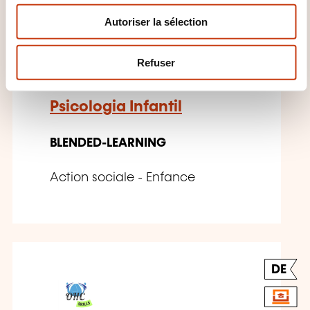
n
Autoriser la sélection
t
PT
e
m
Refuser
e
n
Psicologia Infantil
t
BLENDED-LEARNING
Action sociale - Enfance
DE