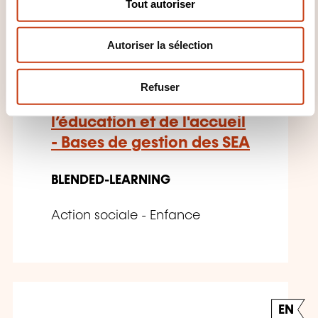
Tout autoriser
e
DE
n
Autoriser la sélection
t
e
m
Refuser
e
SEA - Service de
n
l’éducation et de l'accueil
t
- Bases de gestion des SEA
BLENDED-LEARNING
Action sociale - Enfance
EN