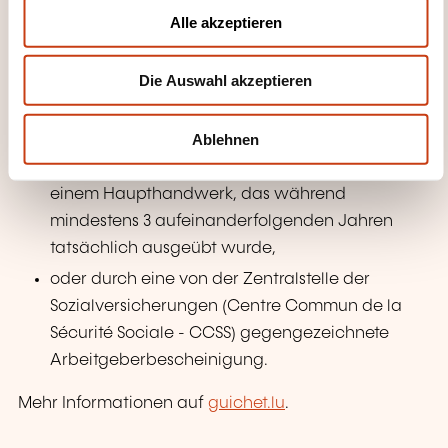
u
Alle akzeptieren
oder durch eine Mitgliedschaft bei der
s
Nationalen Rentenversicherungskasse (
Caisse
w
Die Auswahl akzeptieren
a
nationale d'assurance pension - CNAP
)
h
während mindestens 3 aufeinanderfolgenden
l
Jahren,
Ablehnen
oder durch eine Niederlassungsgenehmigung in
einem Haupthandwerk, das während
mindestens 3 aufeinanderfolgenden Jahren
tatsächlich ausgeübt wurde,
oder durch eine von der Zentralstelle der
Sozialversicherungen (
Centre Commun de la
Sécurité Sociale - CCSS
) gegengezeichnete
Arbeitgeberbescheinigung.
Mehr Informationen auf
guichet.lu
.