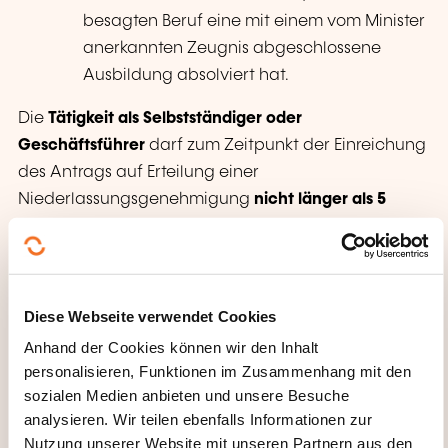
besagten Beruf eine mit einem vom Minister
anerkannten Zeugnis abgeschlossene
Ausbildung absolviert hat.
Die
Tätigkeit als Selbstständiger oder
Geschäftsführer
darf zum Zeitpunkt der Einreichung
des Antrags auf Erteilung einer
Niederlassungsgenehmigung
nicht länger als 5
Jahre zurückliegen
.
Als
Person, die eine geschäftsführende Tätigkeit
ausübt
, gilt jede Person, die in einem
Diese Webseite verwendet Cookies
Weiterbildungsinstitut in einer der folgenden
Anhand der Cookies können wir den Inhalt
Funktionen tätig war:
personalisieren, Funktionen im Zusammenhang mit den
entweder die Funktion des Unternehmens- oder
sozialen Medien anbieten und unsere Besuche
analysieren. Wir teilen ebenfalls Informationen zur
Niederlassungsleiters,
Nutzung unserer Website mit unseren Partnern aus den