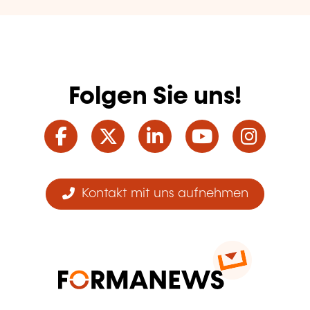
Folgen Sie uns!
Facebook
Twitter
LinkedIn
YouTube
Ins
Kontakt mit uns aufnehmen