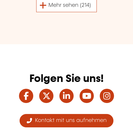
Mehr sehen (214)
Folgen Sie uns!
Facebook
Twitter
LinkedIn
YouTube
Ins
Kontakt mit uns aufnehmen