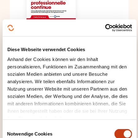
THEMATISCHE STUDIEN
30/09/2025
Diese Webseite verwendet Cookies
Études thématiques - IA
Anhand der Cookies können wir den Inhalt
personalisieren, Funktionen im Zusammenhang mit den
en formation
sozialen Medien anbieten und unsere Besuche
professionnelle continue -
analysieren. Wir teilen ebenfalls Informationen zur
2025
Nutzung unserer Website mit unseren Partnern aus den
sozialen Medien, der Werbung und der Analyse, die dies
INFPC
mit anderen Informationen kombinieren können, die Sie
PDF (583 Kb)
ihnen bereitgestellt haben oder die sie bei Ihrer Nutzung
ihrer Dienste erhoben haben.
E
Notwendige Cookies
i