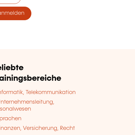
anmelden
liebte
rainingsbereiche
nformatik, Telekommunikation
nternehmensleitung,
rsonalwesen
prachen
inanzen, Versicherung, Recht