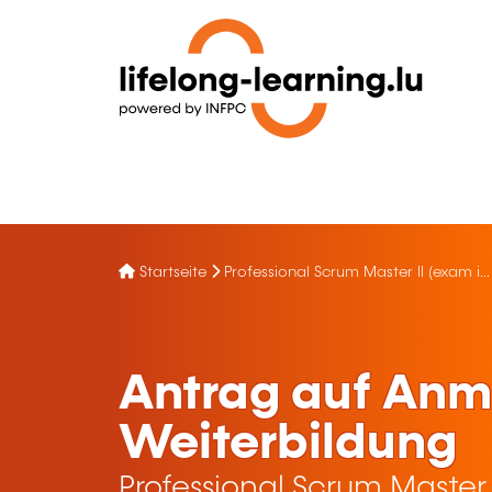
Startseite
Professional Scrum Master II (exam i...
Antrag auf Anm
Weiterbildung
Professional Scrum Master 