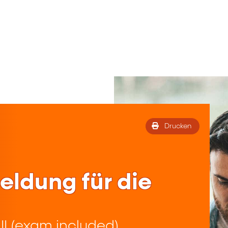
Drucken
eldung für die
II (exam included)