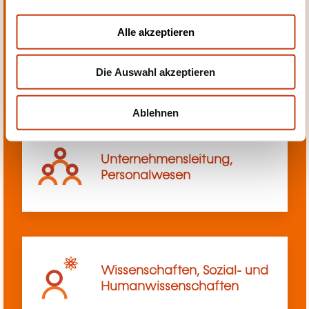
a
u
Alle akzeptieren
s
Transport, Innerbetriebliches
w
Transportwesen
Die Auswahl akzeptieren
a
h
l
Ablehnen
Unternehmensleitung,
Personalwesen
Wissenschaften, Sozial- und
Humanwissenschaften