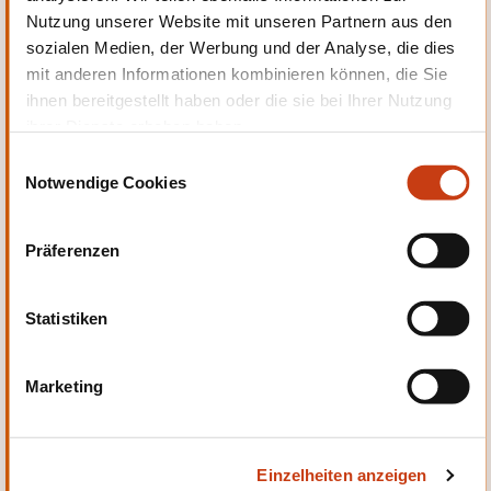
Nutzung unserer Website mit unseren Partnern aus den
Persönliche und berufliche
sozialen Medien, der Werbung und der Analyse, die dies
Entwicklung
mit anderen Informationen kombinieren können, die Sie
ihnen bereitgestellt haben oder die sie bei Ihrer Nutzung
ihrer Dienste erhoben haben.
E
Notwendige Cookies
i
n
Qualität, Sicherheit
w
Präferenzen
i
l
l
Statistiken
i
g
Marketing
u
Sprachen
n
g
Einzelheiten anzeigen
s