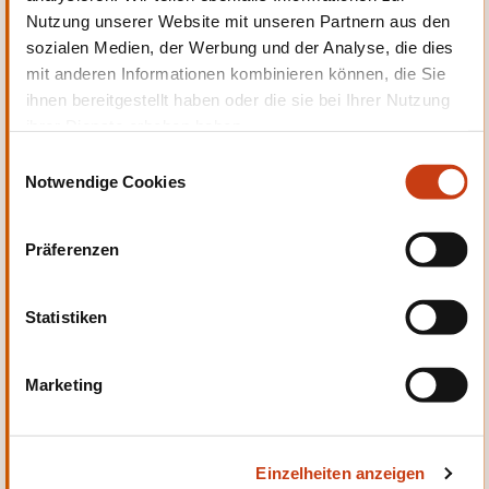
Nutzung unserer Website mit unseren Partnern aus den
Persönliche und berufliche
sozialen Medien, der Werbung und der Analyse, die dies
Entwicklung
mit anderen Informationen kombinieren können, die Sie
ihnen bereitgestellt haben oder die sie bei Ihrer Nutzung
ihrer Dienste erhoben haben.
E
Notwendige Cookies
i
n
Qualität, Sicherheit
w
Präferenzen
i
l
l
Statistiken
i
g
Marketing
u
Sprachen
n
g
Einzelheiten anzeigen
s