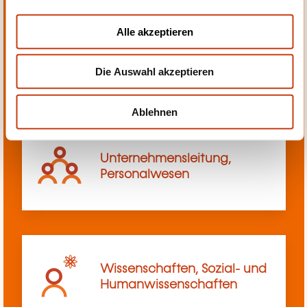
a
u
Alle akzeptieren
s
Transport, Innerbetriebliches
w
Transportwesen
Die Auswahl akzeptieren
a
h
l
Ablehnen
Unternehmensleitung,
Personalwesen
Wissenschaften, Sozial- und
Humanwissenschaften