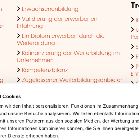
T
n
Erwachsenenbildung
Validierung der erworbenen
I
en
Erfahrung
U
Ein Diplom erwerben durch die
Pe
Weiterbildung
S
Kofinanzierung der Weiterbildung im
F
Unternehmen
P
Kompetenzbilanz
En
ng
Zugelassener Weiterbildungsanbieter
Q
werden
t Cookies
n wir den Inhalt personalisieren, Funktionen im Zusammenhang
nd unsere Besuche analysieren. Wir teilen ebenfalls Informatio
mit unseren Partnern aus den sozialen Medien, der Werbung und
ren Informationen kombinieren können, die Sie ihnen bereitgeste
ihrer Dienste erhoben haben.