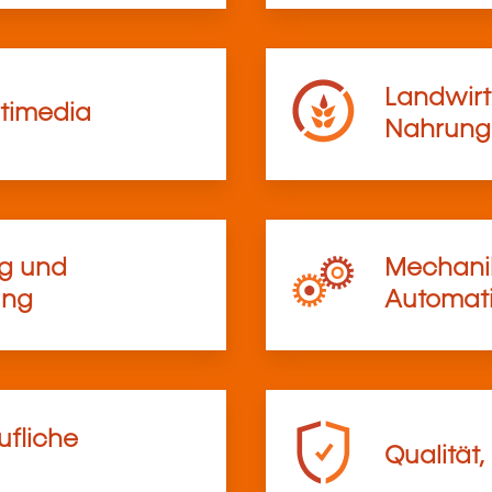
Landwirt
timedia
Nahrungs
ng und
Mechanik
ung
Automati
ufliche
Qualität,