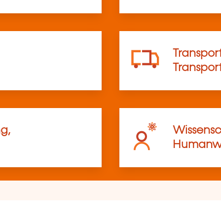
Transport
Transpo
g,
Wissensc
Humanwi