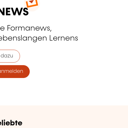
ie Formanews,
lebenslangen Lernens
 dazu
anmelden
liebte