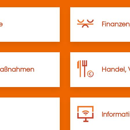
e
Finanzen
lmaßnahmen
Handel, 
Informat