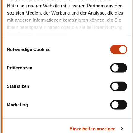
Nutzung unserer Website mit unseren Partnern aus den
Persönliche und berufliche
sozialen Medien, der Werbung und der Analyse, die dies
Entwicklung
mit anderen Informationen kombinieren können, die Sie
ihnen bereitgestellt haben oder die sie bei Ihrer Nutzung
ihrer Dienste erhoben haben.
E
Notwendige Cookies
i
n
Qualität, Sicherheit
w
Präferenzen
i
l
l
Statistiken
i
g
Marketing
u
Sprachen
n
g
Einzelheiten anzeigen
s