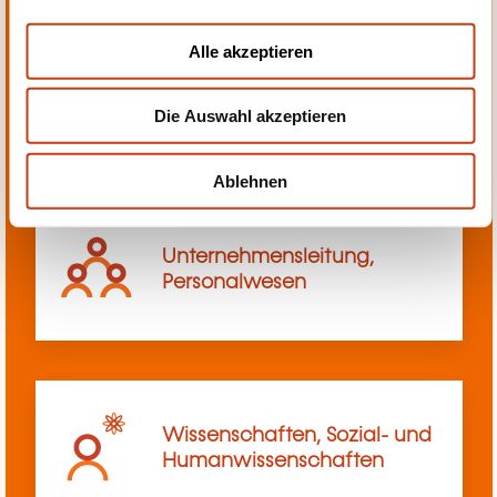
a
u
Alle akzeptieren
s
Transport, Innerbetriebliches
w
Transportwesen
Die Auswahl akzeptieren
a
h
l
Ablehnen
Unternehmensleitung,
Personalwesen
Wissenschaften, Sozial- und
Humanwissenschaften