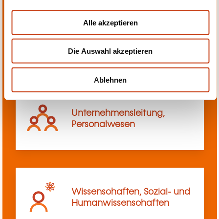
a
u
Alle akzeptieren
s
Transport, Innerbetriebliches
w
Transportwesen
Die Auswahl akzeptieren
a
h
l
Ablehnen
Unternehmensleitung,
Personalwesen
Wissenschaften, Sozial- und
Humanwissenschaften