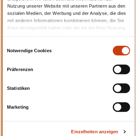
Nutzung unserer Website mit unseren Partnern aus den
Persönliche und berufliche
sozialen Medien, der Werbung und der Analyse, die dies
Entwicklung
mit anderen Informationen kombinieren können, die Sie
ihnen bereitgestellt haben oder die sie bei Ihrer Nutzung
ihrer Dienste erhoben haben.
E
Notwendige Cookies
i
n
Qualität, Sicherheit
w
Präferenzen
i
l
l
Statistiken
i
g
Marketing
u
Sprachen
n
g
Einzelheiten anzeigen
s