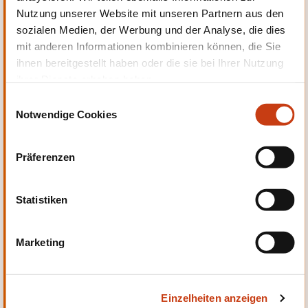
Nutzung unserer Website mit unseren Partnern aus den
Persönliche und berufliche
sozialen Medien, der Werbung und der Analyse, die dies
Entwicklung
mit anderen Informationen kombinieren können, die Sie
ihnen bereitgestellt haben oder die sie bei Ihrer Nutzung
ihrer Dienste erhoben haben.
E
Notwendige Cookies
i
n
Qualität, Sicherheit
w
Präferenzen
i
l
l
Statistiken
i
g
Marketing
u
Sprachen
n
g
Einzelheiten anzeigen
s