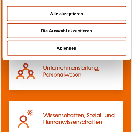
a
u
Alle akzeptieren
s
Transport, Innerbetriebliches
w
Transportwesen
Die Auswahl akzeptieren
a
h
l
Ablehnen
Unternehmensleitung,
Personalwesen
Wissenschaften, Sozial- und
Humanwissenschaften