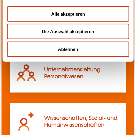
a
u
Alle akzeptieren
s
Transport, Innerbetriebliches
w
Transportwesen
Die Auswahl akzeptieren
a
h
l
Ablehnen
Unternehmensleitung,
Personalwesen
Wissenschaften, Sozial- und
Humanwissenschaften