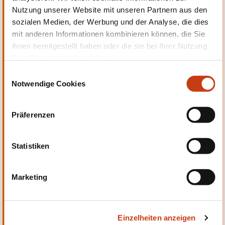
Nutzung unserer Website mit unseren Partnern aus den
Persönliche und berufliche
sozialen Medien, der Werbung und der Analyse, die dies
Entwicklung
mit anderen Informationen kombinieren können, die Sie
ihnen bereitgestellt haben oder die sie bei Ihrer Nutzung
ihrer Dienste erhoben haben.
E
Notwendige Cookies
i
n
Qualität, Sicherheit
w
Präferenzen
i
l
l
Statistiken
i
g
Marketing
u
Sprachen
n
g
Einzelheiten anzeigen
s