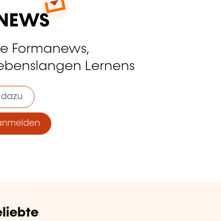
ie Formanews,
lebenslangen Lernens
 dazu
anmelden
liebte