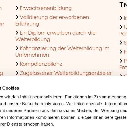
T
n
Erwachsenenbildung
Validierung der erworbenen
I
en
Erfahrung
U
Ein Diplom erwerben durch die
Pe
Weiterbildung
S
Kofinanzierung der Weiterbildung im
F
Unternehmen
P
Kompetenzbilanz
En
ng
Zugelassener Weiterbildungsanbieter
Q
werden
t Cookies
n wir den Inhalt personalisieren, Funktionen im Zusammenhang
nd unsere Besuche analysieren. Wir teilen ebenfalls Informatio
mit unseren Partnern aus den sozialen Medien, der Werbung und
ren Informationen kombinieren können, die Sie ihnen bereitgeste
ihrer Dienste erhoben haben.