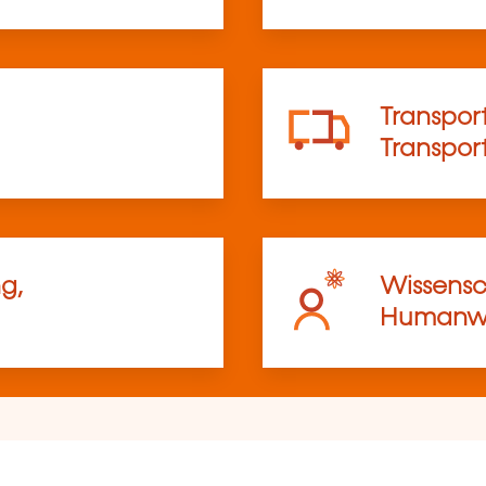
Transport
Transpo
g,
Wissensc
Humanwi