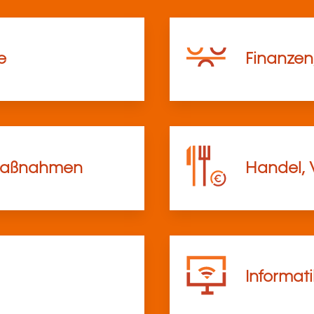
e
Finanzen
lmaßnahmen
Handel, 
Informat