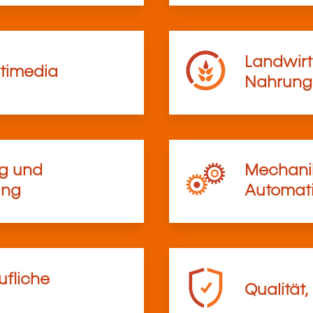
Landwirt
timedia
Nahrungs
ng und
Mechanik
ung
Automati
ufliche
Qualität,