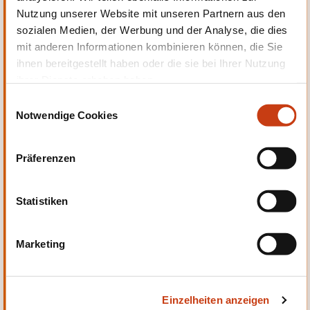
Nutzung unserer Website mit unseren Partnern aus den
Persönliche und berufliche
sozialen Medien, der Werbung und der Analyse, die dies
Entwicklung
mit anderen Informationen kombinieren können, die Sie
ihnen bereitgestellt haben oder die sie bei Ihrer Nutzung
ihrer Dienste erhoben haben.
E
Notwendige Cookies
i
n
Qualität, Sicherheit
w
Präferenzen
i
l
l
Statistiken
i
g
Marketing
u
Sprachen
n
g
Einzelheiten anzeigen
s