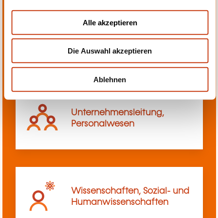
a
u
Alle akzeptieren
s
Transport, Innerbetriebliches
w
Transportwesen
Die Auswahl akzeptieren
a
h
l
Ablehnen
Unternehmensleitung,
Personalwesen
Wissenschaften, Sozial- und
Humanwissenschaften