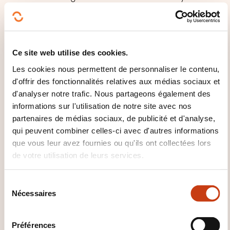
users
Protection
Ce site web utilise des cookies.
Protect a document content
Les cookies nous permettent de personnaliser le contenu,
Restrict document formatting
d'offrir des fonctionnalités relatives aux médias sociaux et
Associate a password with a document
d'analyser notre trafic. Nous partageons également des
Marking a document as final
informations sur l'utilisation de notre site avec nos
partenaires de médias sociaux, de publicité et d'analyse,
qui peuvent combiner celles-ci avec d'autres informations
QUE RECEVEZ-VOUS À LA FIN DE
que vous leur avez fournies ou qu'ils ont collectées lors
LA FORMATION ?
de votre utilisation de leurs services.
At the end of the training, the participants will
S
receive a certificate of attendance delivered by the
Nécessaires
é
House of Training.
l
e
Préférences
QUAND A LIEU LA PROCHAINE