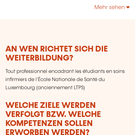
Beschäftigte. 60 % der Studierenden stammen
Mehr sehen
nicht aus Luxemburg, und die Mehrheit der
Mitarbeiter/innen und Akademiker/innen
besitzt einen internationalen Hintergrund. Die
strategischen Entwicklungsbereiche der
Universität sind digitaler Wandel, Medizin und
Gesundheit sowie nachhaltige und
AN WEN RICHTET SICH DIE
gesellschaftliche Entwicklung. Die
WEITERBILDUNG?
Studierenden können zwischen 23 Bachelor-
und 47 Master-Studiengängen sowie
Tout professionnel encadrant les étudiants en soins
verschiedenen Aus- und
Weiterbildungsangeboten wählen. Die meisten
infirmiers de l’École Nationale de Santé du
Kurse werden in zwei Sprachen
Luxembourg (anciennement LTPS)
(Französisch/Englisch oder
Französisch/Deutsch), einige in drei Sprachen
WELCHE ZIELE WERDEN
und manche, insbesondere Master-
VERFOLGT BZW. WELCHE
Studiengänge, rein englischsprachig
abgehalten. Bachelor-Studierende absolvieren
KOMPETENZEN SOLLEN
ein obligatorisches Auslandssemester.
ERWORBEN WERDEN?