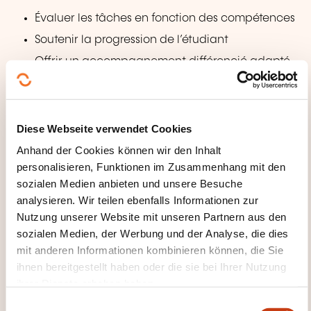
Évaluer les tâches en fonction des compétences
Soutenir la progression de l’étudiant
Offrir un accompagnement différencié adapté
aux besoins de l’étudiant
S’approprier le concept "d’évaluation des
compétences" et les principes de l’évaluation
Diese Webseite verwendet Cookies
Développer les compétences à l’autoévaluation
Anhand der Cookies können wir den Inhalt
du stagiaire
personalisieren, Funktionen im Zusammenhang mit den
Identifier des points de développement et
sozialen Medien anbieten und unsere Besuche
analysieren. Wir teilen ebenfalls Informationen zur
proposer des axes de progression
Nutzung unserer Website mit unseren Partnern aus den
Module 4: Communiquer efficacement et analyser
sozialen Medien, der Werbung und der Analyse, die dies
mit anderen Informationen kombinieren können, die Sie
sa pratique
ihnen bereitgestellt haben oder die sie bei Ihrer Nutzung
Analyser sa pratique d’accueil
ihrer Dienste erhoben haben.
Identifier la place de l’équipe soignante dans
E