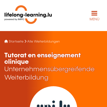
MENÜ
Startseite
Alle Weiterbildungen
Tutorat en enseignement
clinique
Unternehmensübergreifende
Weiterbildung