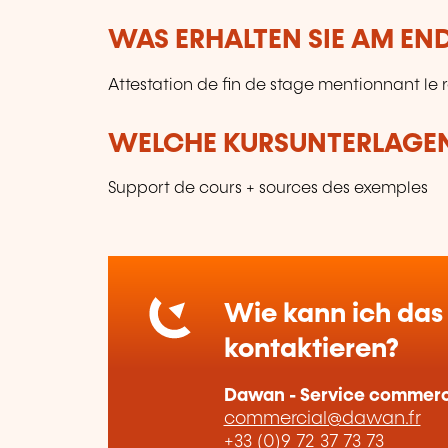
WAS ERHALTEN SIE AM EN
Attestation de fin de stage mentionnant le 
WELCHE KURSUNTERLAGEN
Support de cours + sources des exemples
Wie kann ich das 
kontaktieren?
Dawan - Service commerc
commercial@dawan.fr
+33 (0)9 72 37 73 73