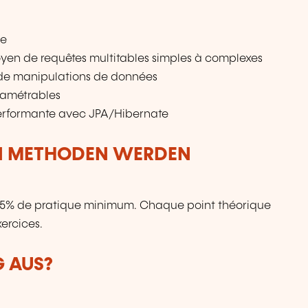
ée
yen de requêtes multitables simples à complexes
s de manipulations de données
aramétrables
erformante avec JPA/Hibernate
N METHODEN WERDEN
 75% de pratique minimum. Chaque point théorique
ercices.
G AUS?