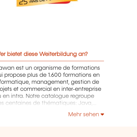
r bietet diese Weiterbildung an?
awan est un organisme de formations
i propose plus de 1.600 formations en
nformatique, management, gestion de
ojets et commercial en inter-entreprise
 en intra. Notre catalogue regroupe
es centaines de thématiques: Java,
P, Webmaster, E-Marketing, Linux,
Mehr sehen
indows Server, Vmware, Autocad,
otoshop etc...