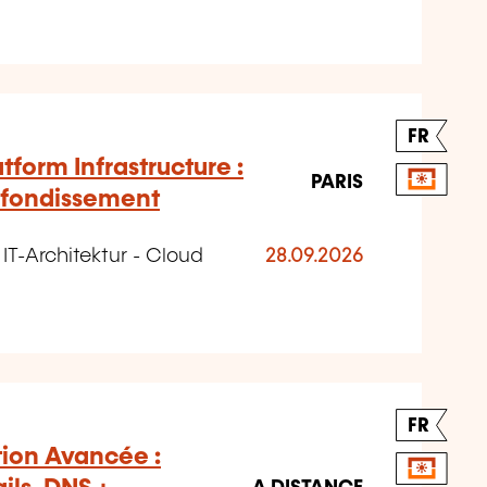
FR
form Infrastructure :
PARIS
rofondissement
 IT-Architektur - Cloud
28.09.2026
FR
tion Avancée :