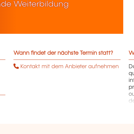
de Weiterbildung
Wann findet der nächste Termin statt?
We
Kontakt mit dem Anbieter aufnehmen
D
qu
i
pr
ou
d
PH
W
Ph