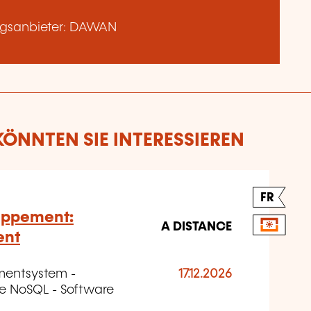
ngsanbieter: DAWAN
ÖNNTEN SIE INTERESSIEREN
FR
oppement:
A DISTANCE
ent
mentsystem -
17.12.2026
 NoSQL - Software