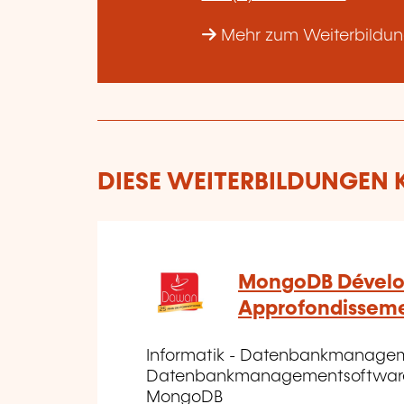
Mehr zum Weiterbildu
DIESE WEITERBILDUNGEN K
MongoDB Dével
Approfondissem
Informatik - Datenbankmanage
Datenbankmanagementsoftware
MongoDB