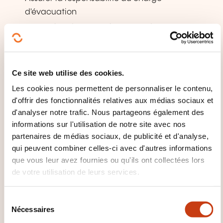
d'évacuation
Prévention des agressions - Garder son calme
lors d'une agression verbale
Manipulation sécurisée des produits de
nettoyage - Module 1
Ce site web utilise des cookies.
Manipulation sécurisée des équipements de
Les cookies nous permettent de personnaliser le contenu,
nettoyage - Module 2
d'offrir des fonctionnalités relatives aux médias sociaux et
d'analyser notre trafic. Nous partageons également des
Produits dangereux - Stockage et élimination
informations sur l'utilisation de notre site avec nos
sûrs
partenaires de médias sociaux, de publicité et d'analyse,
Produits dangereux - Reconnaissance du
qui peuvent combiner celles-ci avec d'autres informations
danger et étiquetage
que vous leur avez fournies ou qu'ils ont collectées lors
de votre utilisation de leurs services.
Prévention des risques psychosociaux (RPS) -
Enjeux et démarche
S
Prévention des Troubles MusculoSquelettiques
Nécessaires
é
(TMS)
l