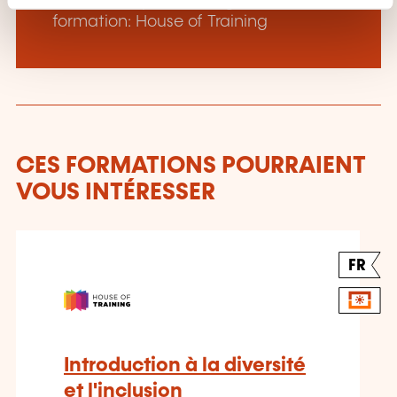
En savoir plus sur l’organisme de
n
formation: House of Training
t
CES FORMATIONS POURRAIENT
VOUS INTÉRESSER
FR
Introduction à la diversité
et l'inclusion