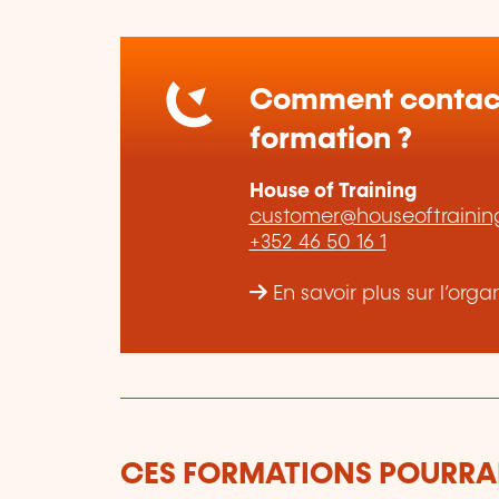
Comment contact
formation ?
House of Training
customer@houseoftraining
+352 46 50 16 1
En savoir plus sur l’org
CES FORMATIONS POURRAI