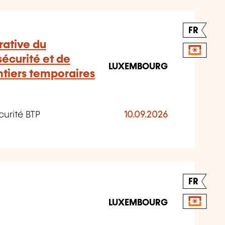
FR
rative du
écurité et de
LUXEMBOURG
ntiers temporaires
curité BTP
10.09.2026
FR
LUXEMBOURG