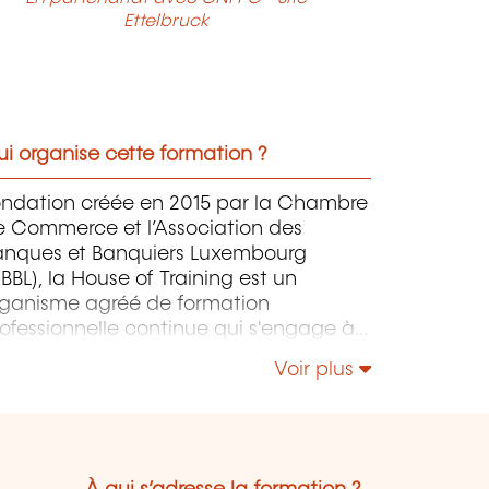
Ettelbruck
i organise cette formation ?
ondation créée en 2015 par la Chambre
e Commerce et l’Association des
anques et Banquiers Luxembourg
BBL), la House of Training est un
rganisme agréé de formation
ofessionnelle continue qui s'engage à
ntribuer activement à la compétitivité
Voir plus
 à l'attractivité du Luxembourg en
éveloppant les compétences de ceux
i font vivre son économie.