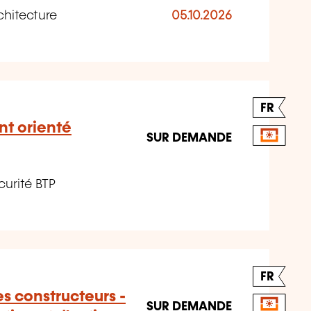
chitecture
05.10.2026
FR
t orienté
SUR DEMANDE
curité BTP
FR
s constructeurs -
SUR DEMANDE