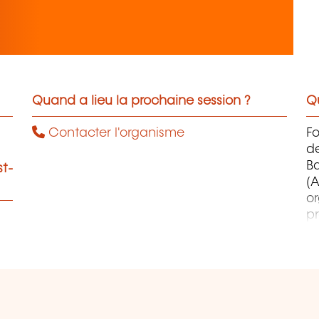
Quand a lieu la prochaine session ?
Qu
Contacter l'organisme
F
d
B
st-
(A
o
pr
co
et
d
qu