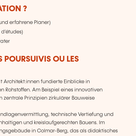
ATION ?
 und erfahrene Planer)
 d’études)
rater
S POURSUIVIS OU LES
t Architekt:innen fundierte Einblicke in
 Rohstoffen. Am Beispiel eines innovativen
entrale Prinzipien zirkulärer Bauweise
rundlagenvermittlung, technische Vertiefung und
haltigen und kreislaufgerechten Bauens. Im
ungsgebäude in Colmar-Berg, das als didaktisches