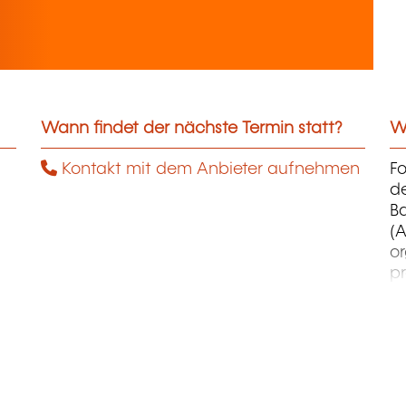
Wann findet der nächste Termin statt?
We
Kontakt mit dem Anbieter aufnehmen
F
d
B
(A
o
pr
co
et
d
qu