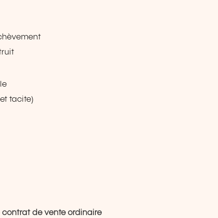
'achèvement
ruit
le
t tacite)
Ie contrat de vente ordinaire