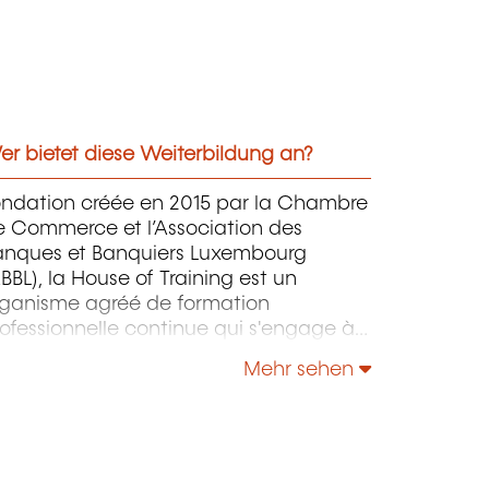
r bietet diese Weiterbildung an?
ondation créée en 2015 par la Chambre
e Commerce et l’Association des
anques et Banquiers Luxembourg
BBL), la House of Training est un
rganisme agréé de formation
ofessionnelle continue qui s'engage à
ntribuer activement à la compétitivité
Mehr sehen
 à l'attractivité du Luxembourg en
éveloppant les compétences de ceux
i font vivre son économie.