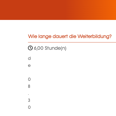
Wie lange dauert die Weiterbildung?
6,00 Stunde(n)
d
e
0
8
.
3
0