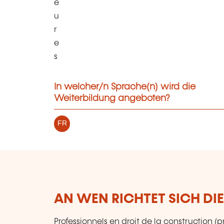
e
u
r
e
s
In welcher/n Sprache(n) wird die
Weiterbildung angeboten?
FR
AN WEN RICHTET SICH DI
Professionnels en droit de la construction (p