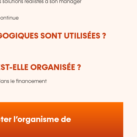
 solutions réalistes à son manager
 continue
OGIQUES SONT UTILISÉES ?
T-ELLE ORGANISÉE ?
 dans le financement
er l’organisme de