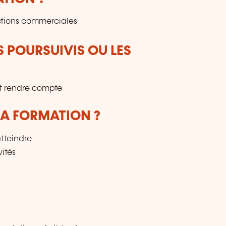
nctions commerciales
S POURSUIVIS OU LES
et rendre compte
LA FORMATION ?
atteindre
vités