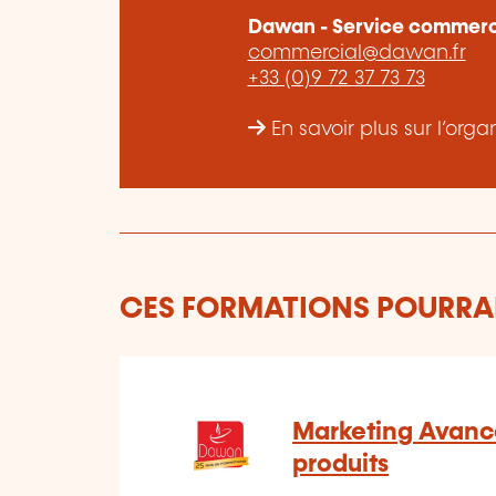
Dawan - Service commerc
commercial@dawan.fr
+33 (0)9 72 37 73 73
En savoir plus sur l’o
CES FORMATIONS POURRAI
Marketing Avanc
produits