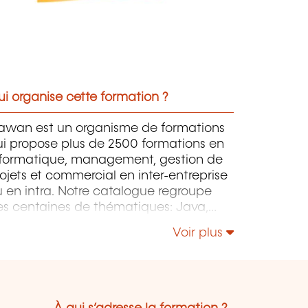
i organise cette formation ?
awan est un organisme de formations
ui propose plus de 2500 formations en
nformatique, management, gestion de
ojets et commercial en inter-entreprise
 en intra. Notre catalogue regroupe
es centaines de thématiques: Java,
P, Webmaster, E-Marketing, Linux,
Voir plus
indows Server, Vmware, Autocad,
otoshop, l'intelligence artificielle, etc.