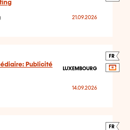
ting
g
21.09.2026
FR
diaire: Publicité
LUXEMBOURG
14.09.2026
FR