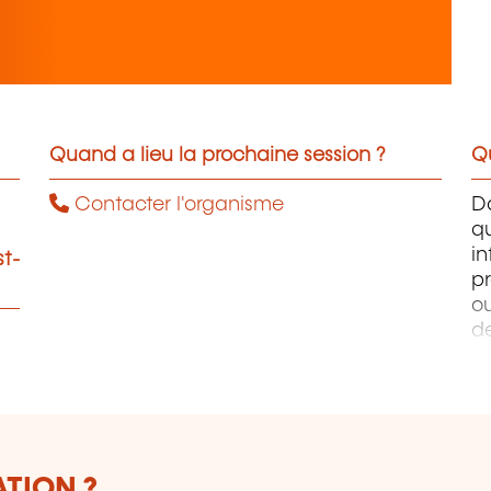
Quand a lieu la prochaine session ?
Qu
Contacter l'organisme
D
q
i
st-
pr
ou
d
PH
W
Ph
ATION ?