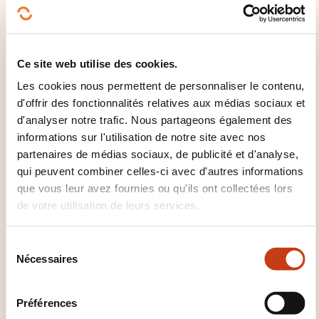
CES FORMATIONS POURRAIENT
VOUS INTÉRESSER
Ce site web utilise des cookies.
Les cookies nous permettent de personnaliser le contenu,
d'offrir des fonctionnalités relatives aux médias sociaux et
FR
d'analyser notre trafic. Nous partageons également des
informations sur l'utilisation de notre site avec nos
partenaires de médias sociaux, de publicité et d'analyse,
qui peuvent combiner celles-ci avec d'autres informations
Développer sa stratégie
que vous leur avez fournies ou qu'ils ont collectées lors
de votre utilisation de leurs services.
de marketing digital
S
PARIS
Nécessaires
é
l
Gestion commerciale -
e
Marketing - Marketing digital
Préférences
c