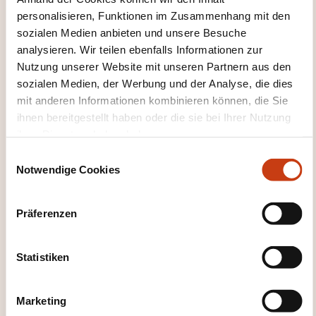
Wie kann ich das
personalisieren, Funktionen im Zusammenhang mit den
Weiterbildungsinstitut
sozialen Medien anbieten und unsere Besuche
analysieren. Wir teilen ebenfalls Informationen zur
kontaktieren?
Nutzung unserer Website mit unseren Partnern aus den
sozialen Medien, der Werbung und der Analyse, die dies
Laurent Piquet
mit anderen Informationen kombinieren können, die Sie
info@keyjob.lu
ihnen bereitgestellt haben oder die sie bei Ihrer Nutzung
+352 49 06 09 1
ihrer Dienste erhoben haben.
E
Mehr zum Weiterbildungsanbieter:
Notwendige Cookies
Key Job
i
n
w
Präferenzen
i
l
l
Statistiken
i
DIESE WEITERBILDUNGEN
g
Marketing
KÖNNTEN SIE INTERESSIEREN
u