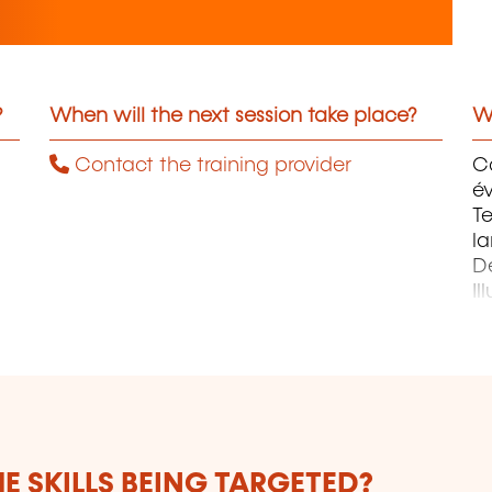
?
When will the next session take place?
Wh
Contact the training provider
C
év
Te
la
D
Il
Pr
P
E SKILLS BEING TARGETED?