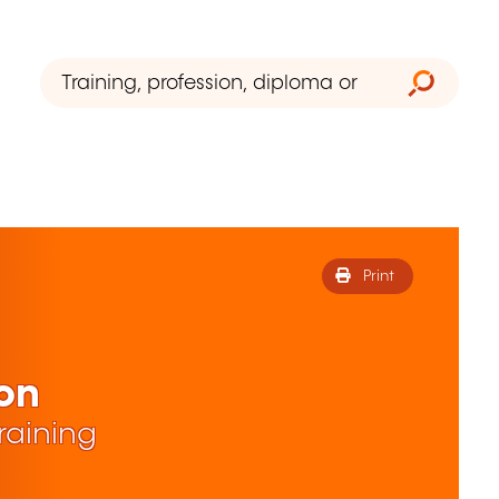
Print
ion
raining