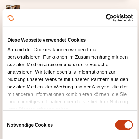
WIE SIEHT DER INHALT DER
Diese Webseite verwendet Cookies
WEITERBILDUNG AUS?
Anhand der Cookies können wir den Inhalt
Die Teilnehmer lernen:
personalisieren, Funktionen im Zusammenhang mit den
sozialen Medien anbieten und unsere Besuche
das sichere Vorgehen am Unfallort
analysieren. Wir teilen ebenfalls Informationen zur
einen standardisierten Notruf abzusetzen
Nutzung unserer Website mit unseren Partnern aus den
sozialen Medien, der Werbung und der Analyse, die dies
die Erstversorgung von medizinischen und
mit anderen Informationen kombinieren können, die Sie
traumatologischen Notfällen
ihnen bereitgestellt haben oder die sie bei Ihrer Nutzung
lebensbedrohliche Blutungen zu stillen
ihrer Dienste erhoben haben.
die Lagerung von Notfallpatienten
E
Notwendige Cookies
i
WELCHE THEMEN WERDEN
n