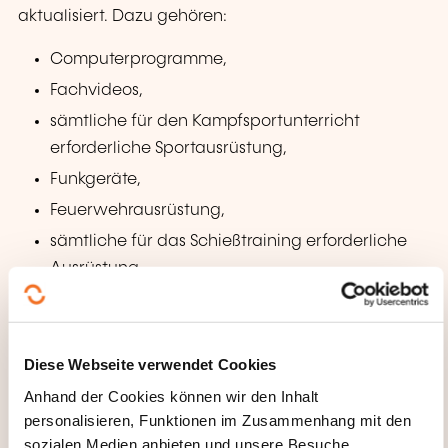
aktualisiert. Dazu gehören:
Computerprogramme,
Fachvideos,
sämtliche für den Kampfsportunterricht
erforderliche Sportausrüstung,
Funkgeräte,
Feuerwehrausrüstung,
sämtliche für das Schießtraining erforderliche
Ausrüstung,
Fahrzeuge und Räumlichkeiten für die VIP-
Chauffeurausbildung,
usw.
Diese Webseite verwendet Cookies
Anhand der Cookies können wir den Inhalt
Wir bieten jedem Teilnehmer einen kognitiv
personalisieren, Funktionen im Zusammenhang mit den
inspirierten Lehransatz. Durch Vorträge, Feedback
sozialen Medien anbieten und unsere Besuche