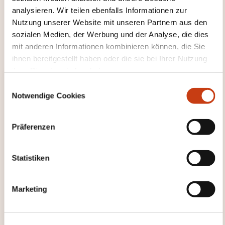
und Diskussionen entwickeln unsere Lernenden
analysieren. Wir teilen ebenfalls Informationen zur
zunächst theoretisches und anschließend
Nutzung unserer Website mit unseren Partnern aus den
technisches Wissen. Anschließend wenden sie die
sozialen Medien, der Werbung und der Analyse, die dies
erworbenen Grundlagen in realen Szenarien an.
mit anderen Informationen kombinieren können, die Sie
ihnen bereitgestellt haben oder die sie bei Ihrer Nutzung
ihrer Dienste erhoben haben.
E
Notwendige Cookies
i
n
w
Präferenzen
i
l
l
Statistiken
i
g
Marketing
u
n
g