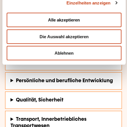
Einzelheiten anzeigen
s
a
u
Alle akzeptieren
s
w
Die Auswahl akzeptieren
a
WEITERBILDUNGSFELDER
h
l
Ablehnen
Gesundheit, Sozialmaßnahmen
Persönliche und berufliche Entwicklung
Qualität, Sicherheit
Transport, Innerbetriebliches
Transportwesen